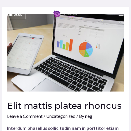
Skip
to
Bilhetes
Mai
content
Men
Elit mattis platea rhoncus
Leave a Comment
/
Uncategorized
/ By
neg
Interdum phasellus sollicitudin nam in porttitor etiam