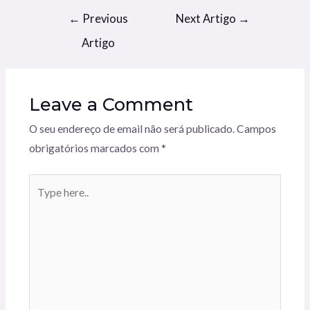
Navegação
←
Previous
Next Artigo
→
de
Artigo
artigos
Leave a Comment
O seu endereço de email não será publicado.
Campos
obrigatórios marcados com
*
Type
here..