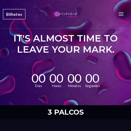
Bilhetes
IT'S ALMOST TIME TO
LEAVE YOUR MARK.
00
00
00
00
Dias
Horas
Minutos
Segundos
3 PALCOS