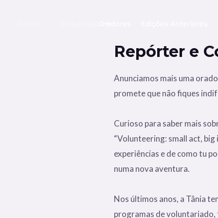
Palcos
Embaixadores
Oradores
Edições Anteriores
Repórter e 
Anunciamos mais uma oradora
promete que não fiques indi
Curioso para saber mais sobr
“Volunteering: small act, big
experiências e de como tu po
numa nova aventura.
Nos últimos anos, a Tânia te
programas de voluntariado,